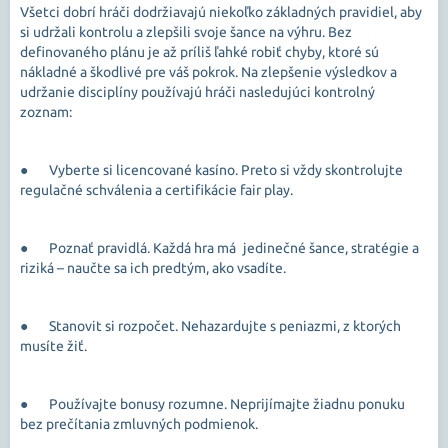
Všetci dobrí hráči dodržiavajú niekoľko základných pravidiel, aby
si udržali kontrolu a zlepšili svoje šance na výhru. Bez
definovaného plánu je až príliš ľahké robiť chyby, ktoré sú
nákladné a škodlivé pre váš pokrok. Na zlepšenie výsledkov a
udržanie disciplíny používajú hráči nasledujúci kontrolný
zoznam:
● Vyberte si licencované kasíno. Preto si vždy skontrolujte
regulačné schválenia a certifikácie fair play.
● Poznať pravidlá. Každá hra má jedinečné šance, stratégie a
riziká – naučte sa ich predtým, ako vsadíte.
● Stanovit si rozpočet. Nehazardujte s peniazmi, z ktorých
musíte žiť.
● Používajte bonusy rozumne. Neprijímajte žiadnu ponuku
bez prečítania zmluvných podmienok.