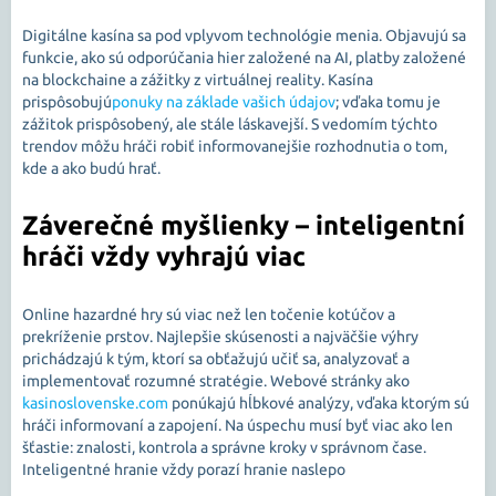
Digitálne kasína sa pod vplyvom technológie menia. Objavujú sa
funkcie, ako sú odporúčania hier založené na AI, platby založené
na blockchaine a zážitky z virtuálnej reality. Kasína
prispôsobujú
ponuky na základe vašich údajov
; vďaka tomu je
zážitok prispôsobený, ale stále láskavejší. S vedomím týchto
trendov môžu hráči robiť informovanejšie rozhodnutia o tom,
kde a ako budú hrať.
Záverečné myšlienky – inteligentní
hráči vždy vyhrajú viac
Online hazardné hry sú viac než len točenie kotúčov a
prekríženie prstov. Najlepšie skúsenosti a najväčšie výhry
prichádzajú k tým, ktorí sa obťažujú učiť sa, analyzovať a
implementovať rozumné stratégie. Webové stránky ako
kasinoslovenske.com
ponúkajú hĺbkové analýzy, vďaka ktorým sú
hráči informovaní a zapojení. Na úspechu musí byť viac ako len
šťastie: znalosti, kontrola a správne kroky v správnom čase.
Inteligentné hranie vždy porazí hranie naslepo