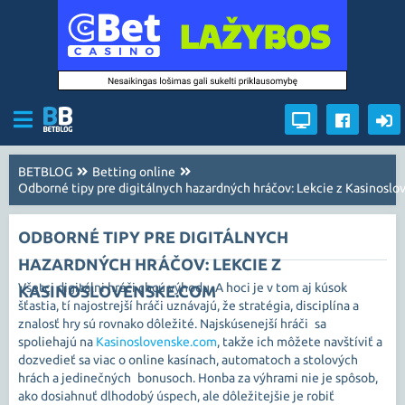
BETBLOG
Betting online
Odborné tipy pre digitálnych hazardných hráčov: Lekcie z Kasinosl
ODBORNÉ TIPY PRE DIGITÁLNYCH
HAZARDNÝCH HRÁČOV: LEKCIE Z
Všetci digitálni hráči chcú výhodu. A hoci je v tom aj kúsok
KASINOSLOVENSKE.COM
šťastia, tí najostrejší hráči uznávajú, že stratégia, disciplína a
znalosť hry sú rovnako dôležité. Najskúsenejší hráči sa
spoliehajú na
Kasinoslovenske.com
, takže ich môžete navštíviť a
dozvedieť sa viac o online kasínach, automatoch a stolových
hrách a jedinečných bonusoch. Honba za výhrami nie je spôsob,
ako dosiahnuť dlhodobý úspech, ale dôležitejšie je robiť