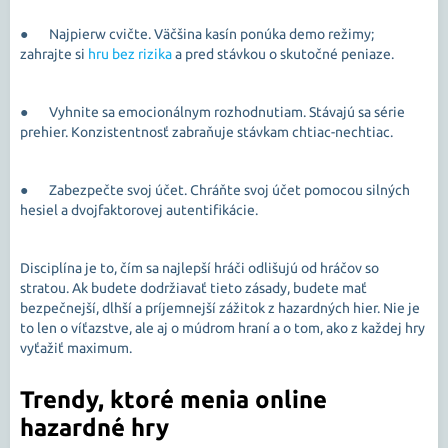
● Najpierw cvičte. Väčšina kasín ponúka demo režimy;
zahrajte si
hru bez rizika
a pred stávkou o skutočné peniaze.
● Vyhnite sa emocionálnym rozhodnutiam. Stávajú sa série
prehier. Konzistentnosť zabraňuje stávkam chtiac-nechtiac.
● Zabezpečte svoj účet. Chráňte svoj účet pomocou silných
hesiel a dvojfaktorovej autentifikácie.
Disciplína je to, čím sa najlepší hráči odlišujú od hráčov so
stratou. Ak budete dodržiavať tieto zásady, budete mať
bezpečnejší, dlhší a príjemnejší zážitok z hazardných hier. Nie je
to len o víťazstve, ale aj o múdrom hraní a o tom, ako z každej hry
vyťažiť maximum.
Trendy, ktoré menia online
hazardné hry