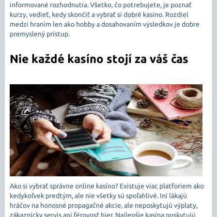
informované rozhodnutia. Všetko, čo potrebujete, je poznať
kurzy, vedieť, kedy skončiť a vybrať si dobré kasíno. Rozdiel
medzi hraním len ako hobby a dosahovaním výsledkov je dobre
premyslený prístup.
Nie každé kasíno stojí za váš čas
Ako si vybrať správne online kasíno? Existuje viac platforiem ako
kedykoľvek predtým, ale nie všetky sú spoľahlivé. Iní lákajú
hráčov na honosné propagačné akcie, ale neposkytujú výplaty,
zákaznícky servis ani férovosť hier. Najlepšie kasína poskytujú