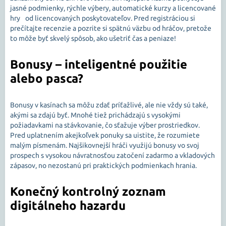
jasné podmienky, rýchle výbery, automatické kurzy a licencované
hry od licencovaných poskytovateľov. Pred registráciou si
prečítajte recenzie a pozrite si spätnú väzbu od hráčov, pretože
to môže byť skvelý spôsob, ako ušetriť čas a peniaze!
Bonusy – inteligentné použitie
alebo pasca?
Bonusy v kasínach sa môžu zdať príťažlivé, ale nie vždy sú také,
akými sa zdajú byť. Mnohé tiež prichádzajú s vysokými
požiadavkami na stávkovanie, čo sťažuje výber prostriedkov.
Pred uplatnením akejkoľvek ponuky sa uistite, že rozumiete
malým písmenám. Najšikovnejší hráči využijú bonusy vo svoj
prospech s vysokou návratnosťou zatočení zadarmo a vkladových
zápasov, no nezostanú pri praktických podmienkach hrania.
Konečný kontrolný zoznam
digitálneho hazardu