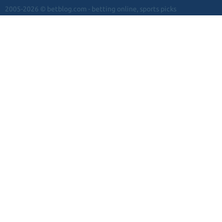
2005-2026 © betblog.com - betting online, sports picks