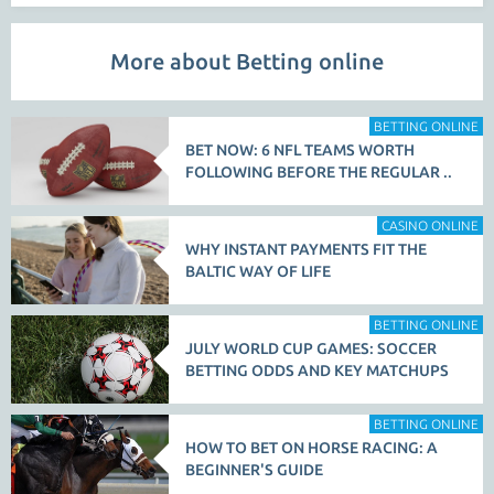
More about Betting online
BETTING ONLINE
BET NOW: 6 NFL TEAMS WORTH
FOLLOWING BEFORE THE REGULAR ..
CASINO ONLINE
WHY INSTANT PAYMENTS FIT THE
BALTIC WAY OF LIFE
BETTING ONLINE
JULY WORLD CUP GAMES: SOCCER
BETTING ODDS AND KEY MATCHUPS
BETTING ONLINE
HOW TO BET ON HORSE RACING: A
BEGINNER'S GUIDE