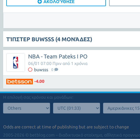
ΑΚΟΛΟΎΘΗΣΕ
ΤΊΠΣΤΕΡ BUWSSS (4 ΜΟΝΆΔΕΣ)
NBA - Team Pateks I PO
06/01 07:00 Πριν από 1 χρόνια
buwsss
0
-4.00
Η επιλογή σας χρόνου και μονάδων:
Odds are correct at time of publishing but are subject to change
2005-2026 © betblog.com – διαδικτυακό στοίχημα, αθλητικά προγνω