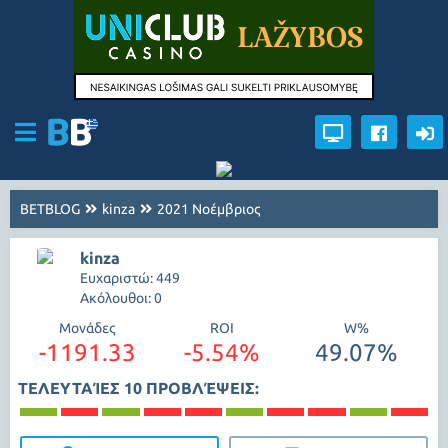
BETBLOG
kinza
2021 Νοέμβριος
kinza
Ευχαριστώ: 449
Ακόλουθοι: 0
Μονάδες
ROI
W%
-1191.33
-5.54%
49.07%
ΤΕΛΕΥΤΑΊΕΣ 10 ΠΡΟΒΛΈΨΕΙΣ: