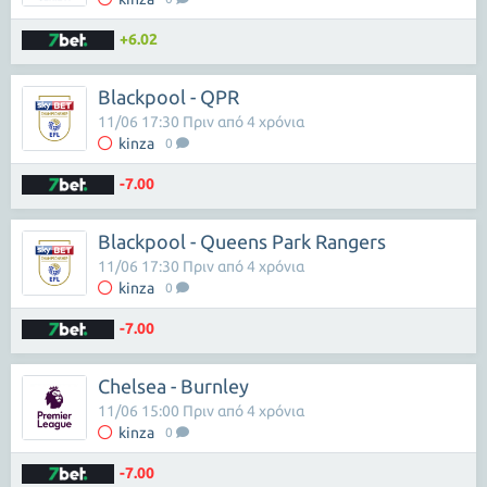
+6.02
Blackpool - QPR
11/06 17:30 Πριν από 4 χρόνια
kinza
0
-7.00
Blackpool - Queens Park Rangers
11/06 17:30 Πριν από 4 χρόνια
kinza
0
-7.00
Chelsea - Burnley
11/06 15:00 Πριν από 4 χρόνια
kinza
0
-7.00