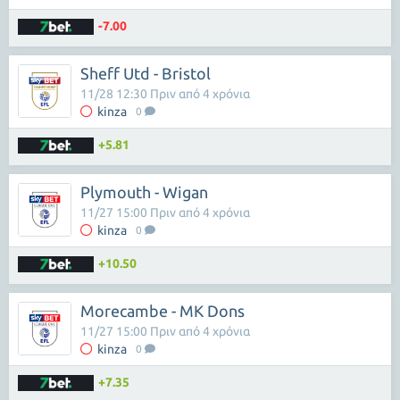
-7.00
Sheff Utd - Bristol
11/28 12:30 Πριν από 4 χρόνια
kinza
0
+5.81
Plymouth - Wigan
11/27 15:00 Πριν από 4 χρόνια
kinza
0
+10.50
Morecambe - MK Dons
11/27 15:00 Πριν από 4 χρόνια
kinza
0
+7.35