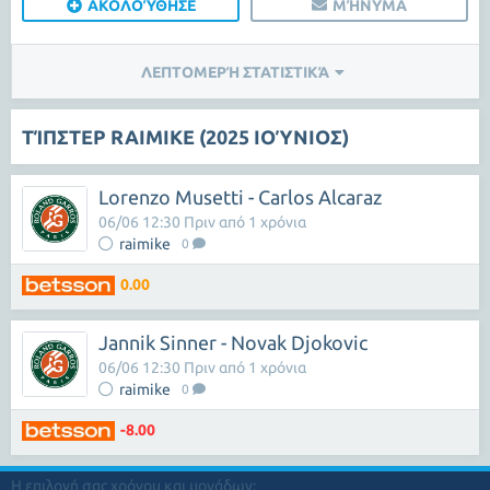
ΑΚΟΛΟΎΘΗΣΕ
ΜΉΝΥΜΑ
ΛΕΠΤΟΜΕΡΉ ΣΤΑΤΙΣΤΙΚΆ
ΤΊΠΣΤΕΡ RAIMIKE (2025 ΙΟΎΝΙΟΣ)
Lorenzo Musetti - Carlos Alcaraz
06/06 12:30 Πριν από 1 χρόνια
raimike
0
0.00
Jannik Sinner - Novak Djokovic
06/06 12:30 Πριν από 1 χρόνια
raimike
0
-8.00
Η επιλογή σας χρόνου και μονάδων: