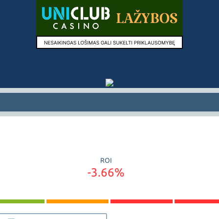
ROI
-3.66%