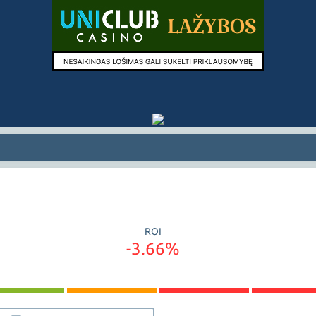
ROI
-3.66%