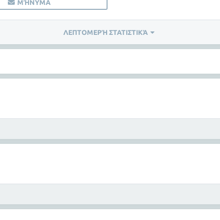
ΜΉΝΥΜΑ
ΛΕΠΤΟΜΕΡΉ ΣΤΑΤΙΣΤΙΚΆ