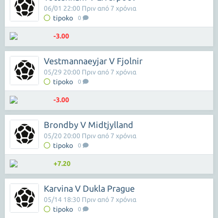
06/01 22:00 Πριν από 7 χρόνια
tipoko
0
-3.00
Vestmannaeyjar V Fjolnir
05/29 20:00 Πριν από 7 χρόνια
tipoko
0
-3.00
Brondby V Midtjylland
05/20 20:00 Πριν από 7 χρόνια
tipoko
0
+7.20
Karvina V Dukla Prague
05/14 18:30 Πριν από 7 χρόνια
tipoko
0