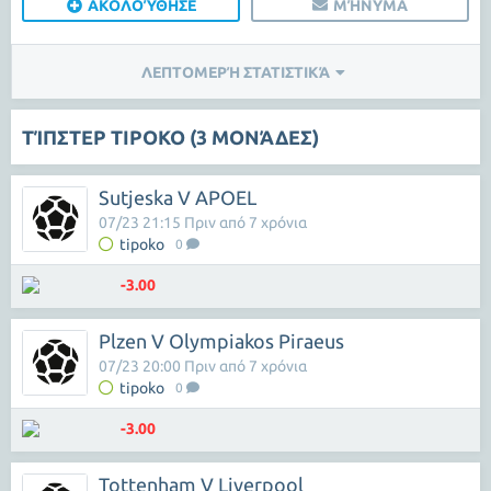
ΑΚΟΛΟΎΘΗΣΕ
ΜΉΝΥΜΑ
ΛΕΠΤΟΜΕΡΉ ΣΤΑΤΙΣΤΙΚΆ
ΤΊΠΣΤΕΡ TIPOKO (3 ΜΟΝΆΔΕΣ)
Sutjeska V APOEL
07/23 21:15 Πριν από 7 χρόνια
tipoko
0
-3.00
Plzen V Olympiakos Piraeus
07/23 20:00 Πριν από 7 χρόνια
tipoko
0
-3.00
Tottenham V Liverpool