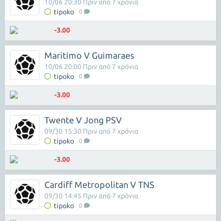
10/06 20:30 Πριν από 7 χρόνια
tipoko
0
-3.00
Maritimo V Guimaraes
10/06 20:00 Πριν από 7 χρόνια
tipoko
0
-3.00
Twente V Jong PSV
09/30 15:30 Πριν από 7 χρόνια
tipoko
0
-3.00
Cardiff Metropolitan V TNS
09/30 14:45 Πριν από 7 χρόνια
tipoko
0