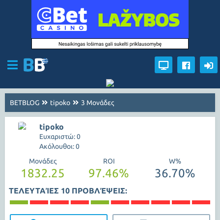
BETBLOG
tipoko
3 Μονάδες
tipoko
Ευχαριστώ: 0
Ακόλουθοι: 0
Μονάδες
ROI
W%
1832.25
97.46%
36.70%
ΤΕΛΕΥΤΑΊΕΣ 10 ΠΡΟΒΛΈΨΕΙΣ: