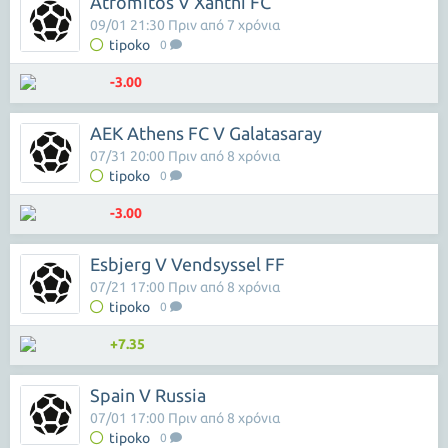
Atromitos V Xanthi FC
09/01 21:30 Πριν από 7 χρόνια
tipoko
0
-3.00
AEK Athens FC V Galatasaray
07/31 20:00 Πριν από 8 χρόνια
tipoko
0
-3.00
Esbjerg V Vendsyssel FF
07/21 17:00 Πριν από 8 χρόνια
tipoko
0
+7.35
Spain V Russia
07/01 17:00 Πριν από 8 χρόνια
tipoko
0