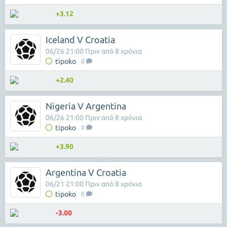
+3.12
Iceland V Croatia
06/26 21:00 Πριν από 8 χρόνια
tipoko
0
+2.40
Nigeria V Argentina
06/26 21:00 Πριν από 8 χρόνια
tipoko
0
+3.90
Argentina V Croatia
06/21 21:00 Πριν από 8 χρόνια
tipoko
0
-3.00