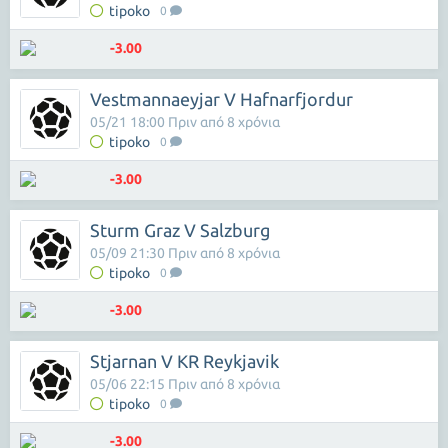
tipoko
0
-3.00
Vestmannaeyjar V Hafnarfjordur
05/21 18:00 Πριν από 8 χρόνια
tipoko
0
-3.00
Sturm Graz V Salzburg
05/09 21:30 Πριν από 8 χρόνια
tipoko
0
-3.00
Stjarnan V KR Reykjavik
05/06 22:15 Πριν από 8 χρόνια
tipoko
0
-3.00