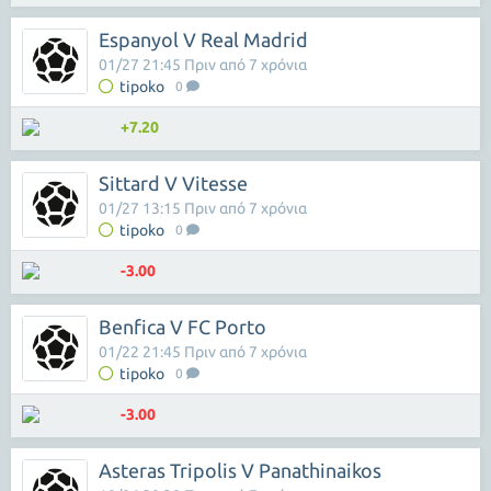
Espanyol V Real Madrid
01/27 21:45 Πριν από 7 χρόνια
tipoko
0
+7.20
Sittard V Vitesse
01/27 13:15 Πριν από 7 χρόνια
tipoko
0
-3.00
Benfica V FC Porto
01/22 21:45 Πριν από 7 χρόνια
tipoko
0
-3.00
Asteras Tripolis V Panathinaikos