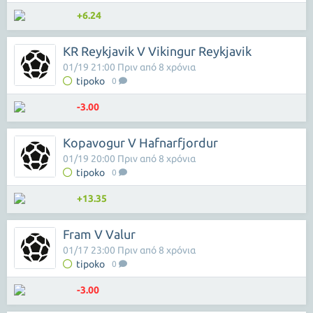
+6.24
KR Reykjavik V Vikingur Reykjavik
01/19 21:00 Πριν από 8 χρόνια
tipoko
0
-3.00
Kopavogur V Hafnarfjordur
01/19 20:00 Πριν από 8 χρόνια
tipoko
0
+13.35
Fram V Valur
01/17 23:00 Πριν από 8 χρόνια
tipoko
0
-3.00