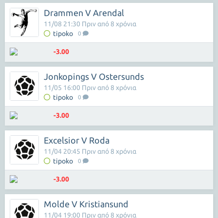
Drammen V Arendal
11/08 21:30 Πριν από 8 χρόνια
tipoko
0
-3.00
Jonkopings V Ostersunds
11/05 16:00 Πριν από 8 χρόνια
tipoko
0
-3.00
Excelsior V Roda
11/04 20:45 Πριν από 8 χρόνια
tipoko
0
-3.00
Molde V Kristiansund
11/04 19:00 Πριν από 8 χρόνια