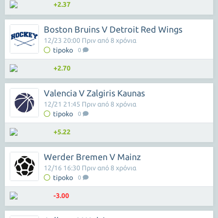
+2.37
Boston Bruins V Detroit Red Wings
12/23 20:00 Πριν από 8 χρόνια
tipoko
0
+2.70
Valencia V Zalgiris Kaunas
12/21 21:45 Πριν από 8 χρόνια
tipoko
0
+5.22
Werder Bremen V Mainz
12/16 16:30 Πριν από 8 χρόνια
tipoko
0
-3.00