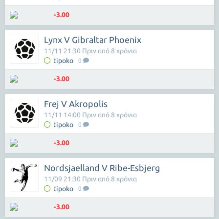
-3.00
Lynx V Gibraltar Phoenix
11/11 21:30 Πριν από 8 χρόνια
tipoko
0
-3.00
Frej V Akropolis
11/11 14:00 Πριν από 8 χρόνια
tipoko
0
-3.00
Nordsjaelland V Ribe-Esbjerg
11/09 21:30 Πριν από 8 χρόνια
tipoko
0
-3.00