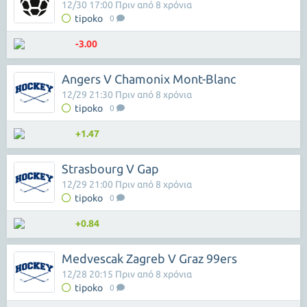
12/30 17:00 Πριν από 8 χρόνια
tipoko
0
-3.00
Angers V Chamonix Mont-Blanc
12/29 21:30 Πριν από 8 χρόνια
tipoko
0
+1.47
Strasbourg V Gap
12/29 21:00 Πριν από 8 χρόνια
tipoko
0
+0.84
Medvescak Zagreb V Graz 99ers
12/28 20:15 Πριν από 8 χρόνια
tipoko
0