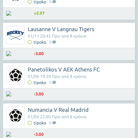
tipoko
0
+5.97
Lausanne V Langnau Tigers
01/11 20:45 Πριν από 8 χρόνια
tipoko
0
-3.00
Panetolikos V AEK Athens FC
01/06 19:30 Πριν από 8 χρόνια
tipoko
0
-3.00
Numancia V Real Madrid
01/04 22:00 Πριν από 8 χρόνια
tipoko
0
-3.00