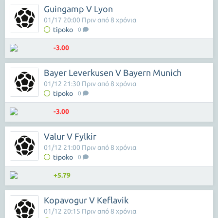
Guingamp V Lyon
01/17 20:00 Πριν από 8 χρόνια
tipoko
0
-3.00
Bayer Leverkusen V Bayern Munich
01/12 21:30 Πριν από 8 χρόνια
tipoko
0
-3.00
Valur V Fylkir
01/12 21:00 Πριν από 8 χρόνια
tipoko
0
+5.79
Kopavogur V Keflavik
01/12 20:15 Πριν από 8 χρόνια