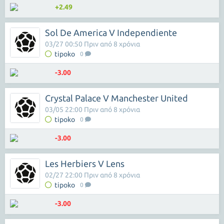
+2.49
Sol De America V Independiente
03/27 00:50 Πριν από 8 χρόνια
tipoko
0
-3.00
Crystal Palace V Manchester United
03/05 22:00 Πριν από 8 χρόνια
tipoko
0
-3.00
Les Herbiers V Lens
02/27 22:00 Πριν από 8 χρόνια
tipoko
0
-3.00