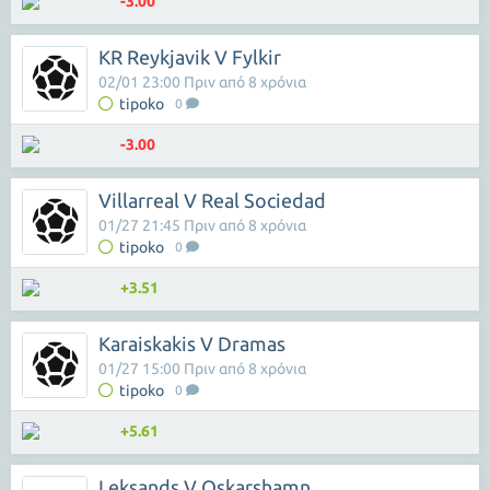
-3.00
KR Reykjavik V Fylkir
02/01 23:00 Πριν από 8 χρόνια
tipoko
0
-3.00
Villarreal V Real Sociedad
01/27 21:45 Πριν από 8 χρόνια
tipoko
0
+3.51
Karaiskakis V Dramas
01/27 15:00 Πριν από 8 χρόνια
tipoko
0
+5.61
Leksands V Oskarshamn