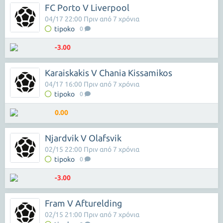
FC Porto V Liverpool
04/17 22:00 Πριν από 7 χρόνια
tipoko
0
-3.00
Karaiskakis V Chania Kissamikos
04/17 16:00 Πριν από 7 χρόνια
tipoko
0
0.00
Njardvik V Olafsvik
02/15 22:00 Πριν από 7 χρόνια
tipoko
0
-3.00
Fram V Afturelding
02/15 21:00 Πριν από 7 χρόνια